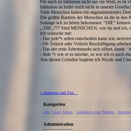
Für mich ist Inklusion nicht nur ein Wort, es ist v
Inklusion ist leider noch nicht in unserer Gese
Viele Menschen haben ein stigmatisierendes Denk
Die größte Barriere der Menschen ist die in den 
Solange wir zu hören bekommen: “DIE” können da
,, DIE,,??? Sind MENSCHEN, wie du und ich, m
Ich wünsche mir:
- Das jede*r selbst entscheiden kann wie sie/er/e
- Ob Teilzeit oder Vollzeit Beschäftigung arbeit
- Das der erste Arbeitsmarkt sich öffnet, damit “
- Jede *r wie er es möchte, so wie ich es auch ei
Aus diesen Gründen begleite ich Nicole und Cin
« Autismus und Zeit…
Kategorien
alle
Unser Alltag
Gedanken einer Mutter
Autismu
Administration