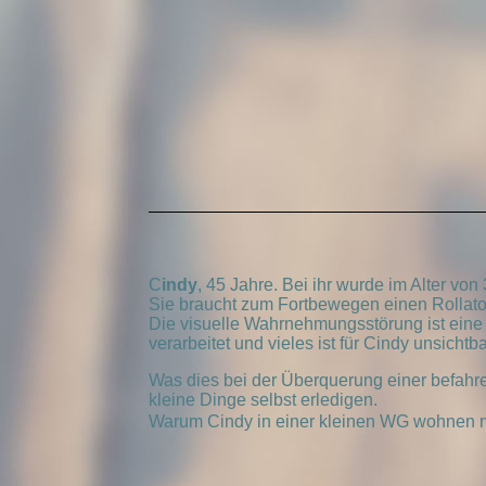
C
indy
, 45 Jahre. Bei ihr wurde im Alter von
Sie braucht zum Fortbewegen einen Rollato
Die visuelle Wahrnehmungsstörung ist eine 
verarbeitet und vieles ist für Cindy unsichtba
Was dies bei der Überquerung einer befahren
kleine Dinge selbst erledigen.
Warum Cindy in einer kleinen WG wohnen m