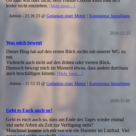
Ob man will oder nicht, dem Thema Corona kann man sich
leider nicht entziehen.
[Mehr lesen…]
Admin - 21:26:23 @
Gedanken einer Mutter
|
Kommentar hinzufügen
2020-12-23
Was mich bewegt
Dieser Blog hat auf den ersten Blick nichts mit unserer WG zu
tun.
Vielleicht auch nicht auf den dritten oder vierten Blick.
Dennoch bewegt mich im Moment etwas, dass andere durchaus
auch beschäftigen könnte.
[Mehr lesen…]
Admin - 11:53:33 @
Gedanken einer Mutter
|
Kommentar hinzufügen
2020-11-09
Geht es Euch auch so?
Geht es euch auch so, dass am Ende des Tages wieder einmal
viel mehr Arbeit als Zeit zur Verfügung steht?
Manchmal komme ich mir vor wie ein Hamster im Laufrad. Viel
getan und nichts geschafft.
[Mehr lesen…]